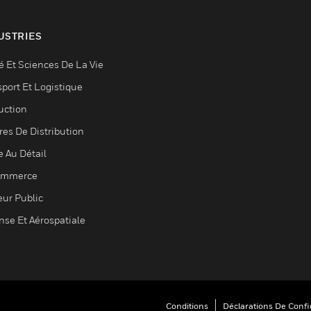
USTRIES
é Et Sciences De La Vie
sport Et Logistique
uction
res De Distribution
e Au Détail
ommerce
eur Public
nse Et Aérospatiale
Conditions
Déclarations De Confid