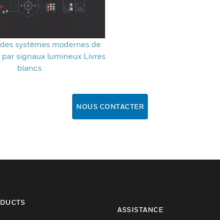
té des systèmes modernes de
 par signaux lumineux Livres
blancs
NOUS CONTACTER
DUCTS
ASSISTANCE