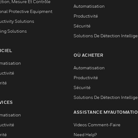
ction, Mesure Et Contrôle
Automatisation
onal Protective Equipment
Productivité
ctivity Solutions
Sécurité
ing Solutions
Solutions De Détection Intellig
ICIEL
OÙ ACHETER
matisation
Automatisation
ctivité
Productivité
rité
Sécurité
Solutions De Détection Intellig
VICES
ASSISTANCE MYAUTOMATI
matisation
ctivité
Videos Comment-Faire
rité
Need Help?