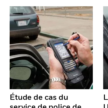
Previous
Next
Étude de cas du
L
service de police de
U