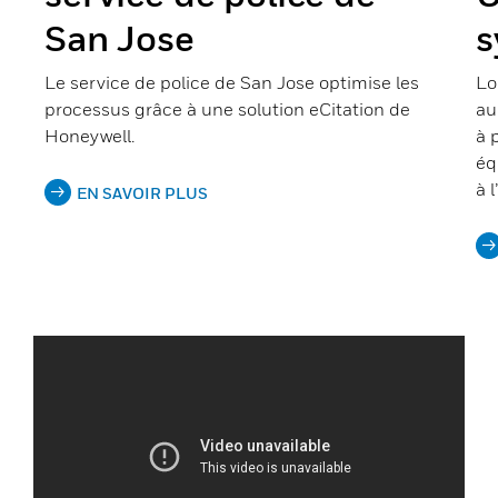
San Jose
s
Le service de police de San Jose optimise les
Lo
processus grâce à une solution eCitation de
au
Honeywell.
à 
éq
à l
EN SAVOIR PLUS