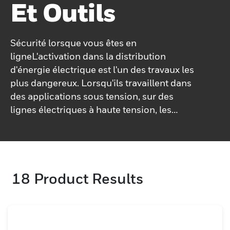
Et Outils
Sécurité lorsque vous êtes en
ligneL'activation dans la distribution
d'énergie électrique est l'un des travaux les
plus dangereux. Lorsqu'ils travaillent dans
des applications sous tension, sur des
lignes électriques à haute tension, les
employés des services publics d'électricité
ont besoin de la meilleure protection pour
effectuer leur travail en toute sécurité.Les
outils électriques et les perches
18
Product Results
chauffantes de Honeywell sont des
produits avec une résistance extrêmement
élevée. qualités électriques et mécaniques,
assurant la sécurité des travailleurs
lorsqu'ils sont sur la ligne.Les outils