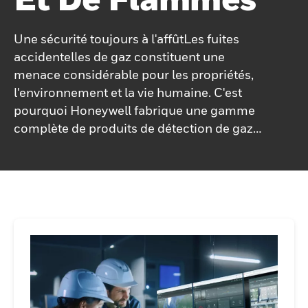
Une sécurité toujours à l'affûtLes fuites
accidentelles de gaz constituent une
menace considérable pour les propriétés,
l'environnement et la vie humaine. C'est
pourquoi Honeywell fabrique une gamme
complète de produits de détection de gaz
dédiés à tous les types d'installations
industrielles, des petites chaufferies aux
grandes usines pétrochimiques et
raffineries de pétrole.La large gamme de
technologies et d'appareils Honeywell –
détecteurs de gaz, détecteurs de flammes,
alarmes de gaz naturel – offrent une
protection exceptionnelle à tous les
niveaux, garantissant la couverture, la
détection, l'atténuation des risques et la