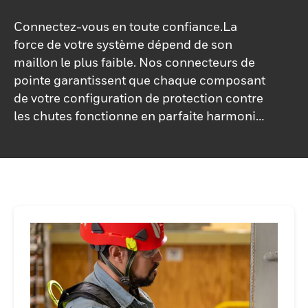
Connectez-vous en toute confiance.La
force de votre système dépend de son
maillon le plus faible. Nos connecteurs de
pointe garantissent que chaque composant
de votre configuration de protection contre
les chutes fonctionne en parfaite harmonie
pour assurer la sécurité des travailleurs.
Nous avons repoussé les limites de la
conception des connecteurs en intégrant
des mécanismes de verrouillage innovants
qui empêchent les ouvertures accidentelles
tout en permettant un fonctionnement
fluide et intuitif.Nos connecteurs sont
fabriqués à partir de matériaux de première
qualité résistant à la corrosion, garantissant
longévité et fiabilité même dans des