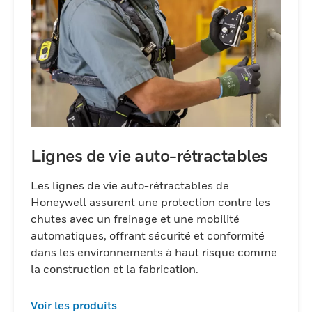
environnements difficiles. Avec des
conceptions ergonomiques qui privilégient
à la fois la sécurité et la convivialité, nos
connecteurs permettent aux travailleurs de
rester connectés et protégés tout au long
de leur quart de travail.Choisissez nos
connecteurs avancés pour un système de
protection contre les chutes qui résiste
réellement aux défis des lieux de travail
Lignes de vie auto-rétractables
modernes.
Les lignes de vie auto-rétractables de
Honeywell assurent une protection contre les
chutes avec un freinage et une mobilité
automatiques, offrant sécurité et conformité
dans les environnements à haut risque comme
la construction et la fabrication.
Voir les produits