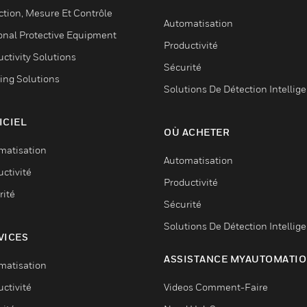
ction, Mesure Et Contrôle
Automatisation
onal Protective Equipment
Productivité
ctivity Solutions
Sécurité
ing Solutions
Solutions De Détection Intellig
ICIEL
OÙ ACHETER
matisation
Automatisation
ctivité
Productivité
rité
Sécurité
Solutions De Détection Intellig
VICES
ASSISTANCE MYAUTOMATI
matisation
ctivité
Videos Comment-Faire