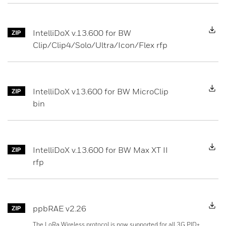
D
IntelliDoX v.13.600 for BW
Clip/Clip4/Solo/Ultra/Icon/Flex rfp
D
IntelliDoX v13.600 for BW MicroClip
bin
D
IntelliDoX v.13.600 for BW Max XT II
rfp
D
ppbRAE v2.26
The LoRa Wireless protocol is now supported for all 3G PID+