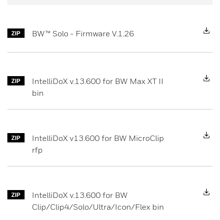
D
BW™ Solo - Firmware V.1.26
D
IntelliDoX v.13.600 for BW Max XT II
bin
D
IntelliDoX v13.600 for BW MicroClip
rfp
D
IntelliDoX v.13.600 for BW
Clip/Clip4/Solo/Ultra/Icon/Flex bin