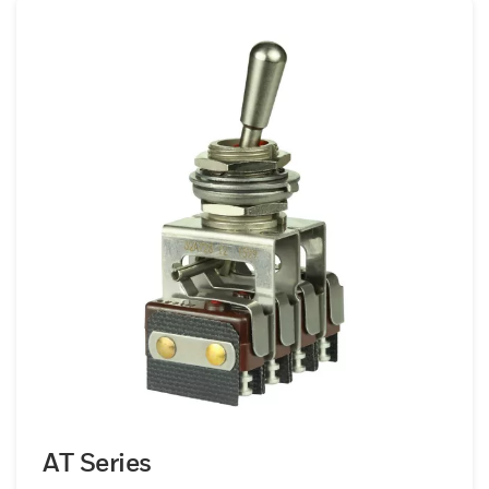
améliorée grâce à la technologie MICRO
SWITCH. Peut être utilisé dans une variété
d'applications où un interrupteur à
montage sur panneau avec un indice de
résistance à l'environnement est
nécessaire, notamment les équipements
industriels, l'aviation militaire et
commerciale, l'agriculture, le contrôle de
processus et le secteur médical.
AT Series