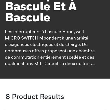
Bascule Et À
Bascule
Les interrupteurs à bascule Honeywell
MICRO SWITCH répondent à une variété
d'exigences électriques et de charge. De
nombreuses offres proposent une chambre
de commutation entièrement scellée et des
qualifications MIL. Circuits à deux ou trois
positions, action momentanée et/ou
maintenue, à 1, 2 ou 4 pôles disponibles
avec IWTS (système de terminaison de fil
intégré) sur certains appareils. Les
8
Product Results
interrupteurs à bascule et à bascule
hermétiques et respectueux de
l'environnement offrent une fiabilité