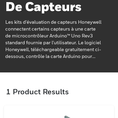
De Capteurs
Les kits d'évaluation de capteurs Honeywell
connectent certains capteurs à une carte
de microcontrôleur Arduino™ Uno Rev3
standard fournie par l'utilisateur. Le logiciel
Honeywell, téléchargeable gratuitement ci-
dessous, contrôle la carte Arduino pour
effectuer des lectures à partir du capteur.
Les mesures du capteur sont affichées sur
le PC de l'utilisateur et peuvent être
enregistrées dans un fichier .csv pour une
1
Product Results
analyse plus approfondie. Des kits
d'évaluation de capteurs pour d'autres
capteurs Honeywell sont en cours de
développement. Valeur pour les clients
Évaluation des capteurs plus rapide et plus