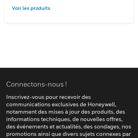
puissent prendre plus rapidement des
Voir les produits
décisions plus éclairées en matière de
composants. Les clients sont alors en
mesure d'effectuer une évaluation plus
approfondie du capteur sans avoir à
développer de code supplémentaire.
Accélère le développement : étant donné
que la carte d'évaluation des capteurs
permet aux clients de tester leur produit,
cela les aide à accélérer leur processus de
Connectons-nous !
développement. Applications potentielles
Démonstration du capteur Test et
Inscrivez-vous pour recevoir des
évaluation du capteur Test de preuve de
communications exclusives de Honeywell,
concept
notamment des mises à jour des produits, des
informations techniques, de nouvelles offres,
des événements et actualités, des sondages, nos
promotions ainsi que divers sujets connexes par