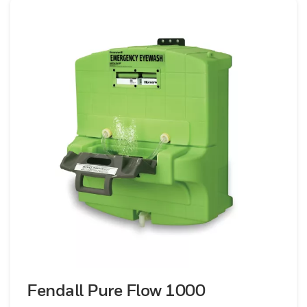
l'utilisateur est évident dans la conception
ergonomique de nos douches oculaires, les
rendant faciles à utiliser en cas d'urgence.
La construction robuste garantit durabilité
et fiabilité, même dans les environnements
les plus exigeants. Des sites industriels aux
laboratoires, les douches oculaires
Honeywell sont un élément essentiel de
votre infrastructure de sécurité. Nos
douches oculaires sont conformes à toutes
les normes et réglementations de sécurité
en vigueur, vous offrant ainsi l’assurance de
qualité et de fiabilité. Équipez votre lieu de
travail de douches oculaires d'urgence
Honeywell pour protéger la vision de vos
employés et promouvoir un environnement
Fendall Pure Flow 1000
de travail sûr. Fiez-vous à l'engagement de