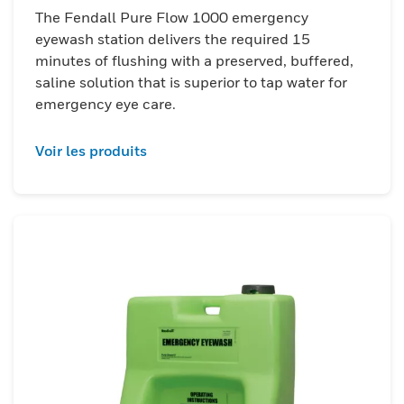
Honeywell en faveur de la sécurité et de
The Fendall Pure Flow 1000 emergency
l'innovation pour un soulagement
eyewash station delivers the required 15
instantané et une protection durable.
minutes of flushing with a preserved, buffered,
saline solution that is superior to tap water for
emergency eye care.
Voir les produits