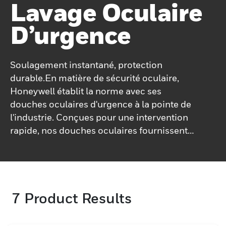
Lavage Oculaire
D’urgence
Soulagement instantané, protection
durable.En matière de sécurité oculaire,
Honeywell établit la norme avec ses
douches oculaires d'urgence à la pointe de
l'industrie. Conçues pour une intervention
rapide, nos douches oculaires fournissent
un soulagement immédiat et des premiers
soins efficaces en cas de blessures
oculaires. Les systèmes de rinçage avancés
assurent un rinçage complet, éliminant
7
Product Results
rapidement les substances nocives et
évitant d'autres dommages.L'engagement
de Honeywell en faveur du confort de