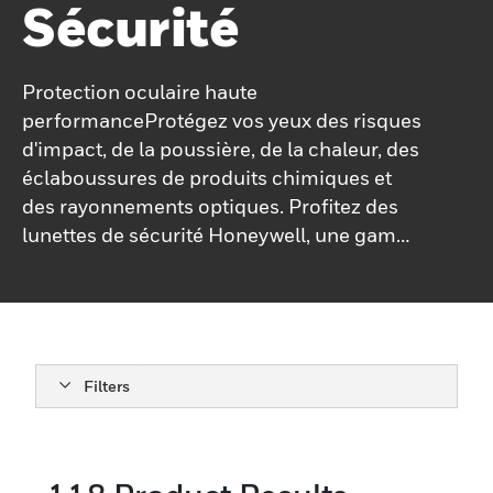
Sécurité
Protection oculaire haute
performanceProtégez vos yeux des risques
d'impact, de la poussière, de la chaleur, des
éclaboussures de produits chimiques et
des rayonnements optiques. Profitez des
lunettes de sécurité Honeywell, une gamme
de produits née d'une vision claire pour une
protection oculaire supérieure qui dépasse
les normes de sécurité sans compromettre
le style.Les lunettes de sécurité Honeywell
combinent des innovations, des capacités
Filters
techniquement avancées et des
conceptions supérieures qui offrent le plus
haut niveau de protection. niveaux de
protection, de confort, de durabilité et de