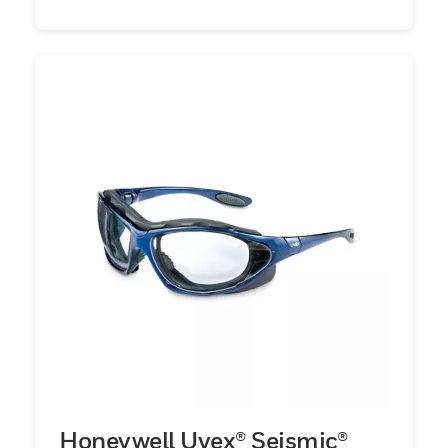
Honeywell Uvex® Seismic®