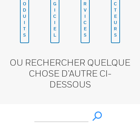
O
G
R
C
D
I
V
T
U
C
I
E
I
I
C
U
T
E
E
R
S
L
S
S
OU RECHERCHER QUELQUE
CHOSE D’AUTRE CI-
DESSOUS