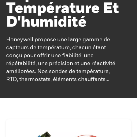
Température Et
D'humidité
Honeywell propose une large gamme de
capteurs de température, chacun étant
conçu pour offrir une fiabilité, une
répétabilité, une précision et une réactivité
améliorées. Nos sondes de température,
RTD, thermostats, éléments chauffants
flexibles et thermistances sont conçus pour
maximiser les performances des
composants et des produits pour la plupart
des applications. Nos capteurs offrent une
précision et une stabilité améliorées grâce
à de solides plates-formes technologiques
standard. Les capteurs de température