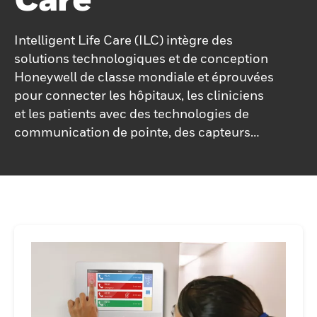
Intelligent Life Care (ILC) intègre des
solutions technologiques et de conception
Honeywell de classe mondiale et éprouvées
pour connecter les hôpitaux, les cliniciens
et les patients avec des technologies de
communication de pointe, des capteurs
intelligents, l'Internet des objets, l'Internet
des objets médicaux, une visualisation
avancée et des plates-formes
informatiques mobiles. Ces combinaisons
dynamiques créent de nouvelles
fonctionnalités et innovations dans les
applications de soins de santé qui
apportent des performances supérieures et
une valeur économique aux établissements
de santé du monde entier.