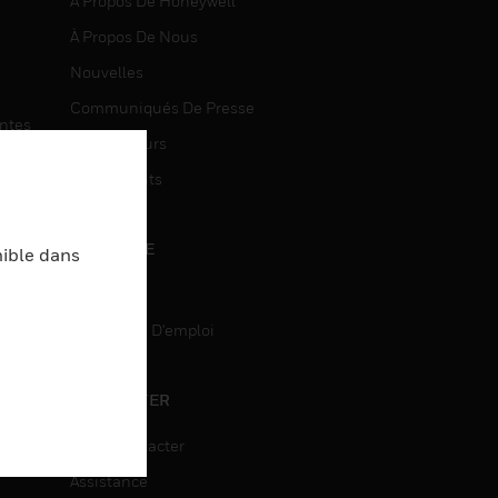
À Propos De Honeywell
À Propos De Nous
Nouvelles
Communiqués De Presse
entes
Investisseurs
Événements
CARRIÈRE
nible dans
Carrière
Recherche D'emploi
entes
ON
CONTACTER
Nous Contacter
Assistance