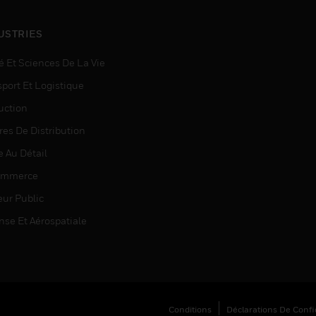
USTRIES
é Et Sciences De La Vie
sport Et Logistique
uction
res De Distribution
e Au Détail
ommerce
eur Public
nse Et Aérospatiale
Conditions
Déclarations De Confid