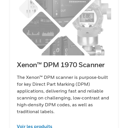
la dernière technologie Bluetooth®, leur
permettant de se brancher et de jouer sur
les systèmes informatiques existants sans
temps d'arrêt prolongé ni interruption.Que
vous recherchiez un appareil sans batterie,
sans fil ou filaire. Scanner portable à usage
général, Honeywell propose une suite
complète d'options pour répondre aux
Xenon™ DPM 1970 Scanner
besoins de votre entreprise.
The Xenon™ DPM scanner is purpose‑built
for key Direct Part Marking (DPM)
applications, delivering fast and reliable
scanning on challenging, low‑contrast and
high‑density DPM codes, as well as
traditional labels.
Voir les produits