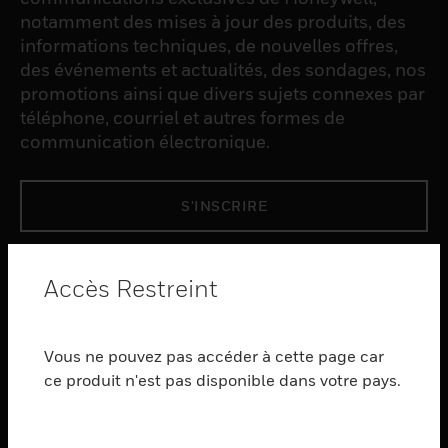
notamment des mises à jour des produits, des
informations techniques, de nouvelles offres,
des événements et actualités, des sondages, nos
promotions ainsi que divers sujets connexes par
téléphone, courriel et autres formes de
communication électronique.
S'INSCRIRE
PRODUCTS
Accès Restreint
toggle view
LOGICIEL
Vous ne pouvez pas accéder à cette page car
toggle view
SERVICES
ce produit n'est pas disponible dans votre pays.
toggle view
INDUSTRIES