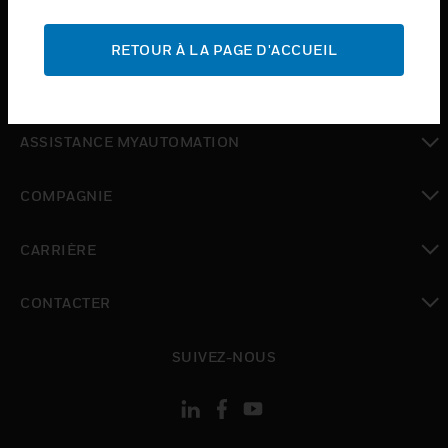
toggle view
ASSISTANCE
RETOUR À LA PAGE D'ACCUEIL
toggle view
OÙ ACHETER
toggle view
ASSISTANCE MYAUTOMATION
toggle view
COMPAGNIE
toggle view
CARRIÈRE
toggle view
CONTACTER
toggle view
SUIVEZ-NOUS