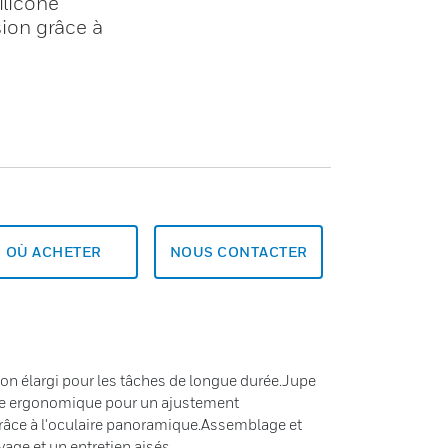
ilicone
n grâce à
OÙ ACHETER
NOUS CONTACTER
ion élargi pour les tâches de longue durée.Jupe
rme ergonomique pour un ajustement
râce à l'oculaire panoramique.Assemblage et
age et un entretien aisés.