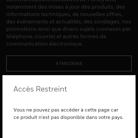
notamment des mises à jour des produits, des
informations techniques, de nouvelles offres,
des événements et actualités, des sondages, nos
promotions ainsi que divers sujets connexes par
téléphone, courriel et autres formes de
communication électronique.
S'INSCRIRE
PRODUCTS
Accès Restreint
toggle view
LOGICIEL
Vous ne pouvez pas accéder à cette page car
toggle view
SERVICES
ce produit n'est pas disponible dans votre pays.
toggle view
INDUSTRIES