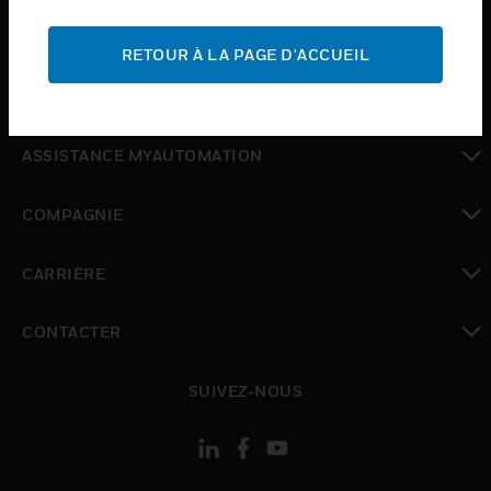
toggle view
ASSISTANCE
RETOUR À LA PAGE D'ACCUEIL
toggle view
OÙ ACHETER
toggle view
ASSISTANCE MYAUTOMATION
toggle view
COMPAGNIE
toggle view
CARRIÈRE
toggle view
CONTACTER
toggle view
SUIVEZ-NOUS