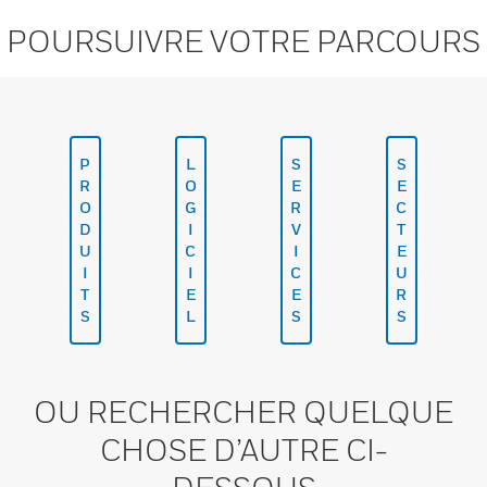
POURSUIVRE VOTRE PARCOURS
P
L
S
S
R
O
E
E
O
G
R
C
D
I
V
T
U
C
I
E
I
I
C
U
T
E
E
R
S
L
S
S
OU RECHERCHER QUELQUE
CHOSE D’AUTRE CI-