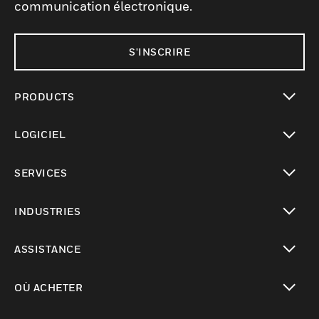
communication électronique.
S'INSCRIRE
PRODUCTS
toggle view
LOGICIEL
toggle view
SERVICES
toggle view
INDUSTRIES
toggle view
ASSISTANCE
toggle view
OÙ ACHETER
toggle view