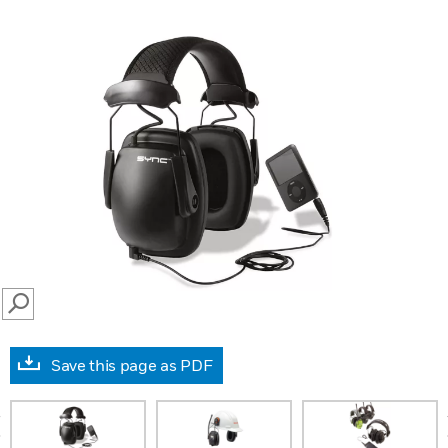
SEARCH
Save this page as PDF
prev