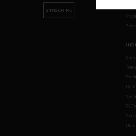
Auto
S'INSCRIRE
Produ
Sécu
IND
Sant
Tran
Prod
Cent
Vent
E-C
Sect
Défe