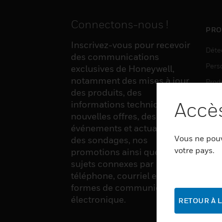
Connectons-nous !
PRO
Inscrivez-vous pour recevoir
Déte
des communications
Pers
exclusives de Honeywell,
notamment des mises à jour
Produ
des produits, des
Sens
Accès
informations techniques, de
nouvelles offres, des
événements et actualités,
LOG
Vous ne pouv
des sondages, nos
Auto
votre pays.
promotions ainsi que divers
sujets connexes par
Produ
téléphone, courriel et autres
Sécu
formes de communication
électronique.
RETOUR À L
SER