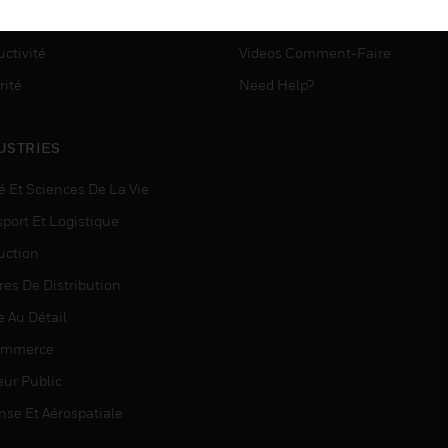
ASSISTANCE MYAUTOMATI
matisation
ctivité
Videos Comment-Faire
rité
Need Help?
USTRIES
é Et Sciences De La Vie
sport Et Logistique
uction
res De Distribution
e Au Détail
ommerce
eur Public
nse Et Aérospatiale