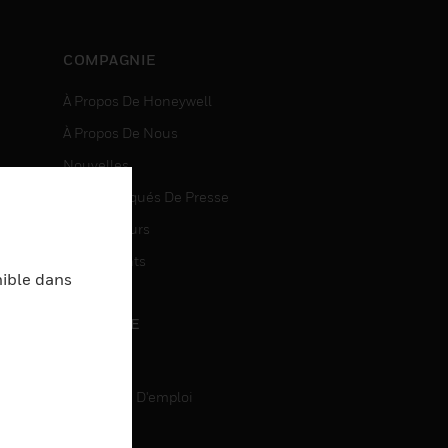
COMPAGNIE
À Propos De Honeywell
À Propos De Nous
Nouvelles
Communiqués De Presse
entes
Investisseurs
Événements
nible dans
CARRIÈRE
Carrière
Recherche D'emploi
entes