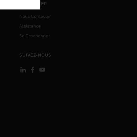
ON
CONTACTER
Nous Contacter
Assistance
Se Désabonner
SUIVEZ-NOUS