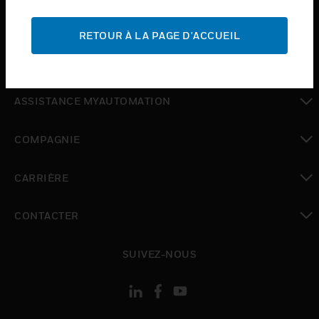
toggle view
ASSISTANCE
RETOUR À LA PAGE D'ACCUEIL
toggle view
OÙ ACHETER
toggle view
ASSISTANCE MYAUTOMATION
toggle view
COMPAGNIE
toggle view
CARRIÈRE
toggle view
CONTACTER
toggle view
SUIVEZ-NOUS