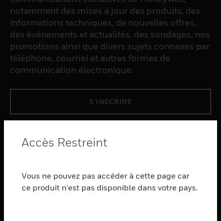
notamment des mises à jour des produits, des
informations techniques, de nouvelles offres,
des événements et actualités, des sondages, nos
promotions ainsi que divers sujets connexes par
téléphone, courriel et autres formes de
communication électronique.
S'INSCRIRE
PRODUCTS
Accès Restreint
toggle view
LOGICIEL
Vous ne pouvez pas accéder à cette page car
toggle view
SERVICES
ce produit n'est pas disponible dans votre pays.
toggle view
INDUSTRIES