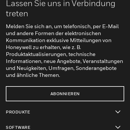
Lassen Sie uns in Verbindung
Serverkonfigurationen eine Vielzahl von
Softwarelösungen, die auf das
treten
Gesundheitswesen zugeschnitten sind.
Dazu gehören
Melden Sie sich an, um telefonisch, per E-Mail
Patientenverwaltungssysteme, Echtzeit-
und andere Formen der elektronischen
Kommunikationssoftware, Alarm- und
Kommunikation exklusive Mitteilungen von
Sicherheitsüberwachungswerkzeuge sowie
Honeywell zu erhalten, wie z. B.
Produktaktualisierungen, technische
Analyseprogramme, die dazu beitragen, die
Informationen, neue Angebote, Veranstaltungen
Leistung der Angabe und die Ergebnisse
und Neuigkeiten, Umfragen, Sonderangebote
für die Patienten zu verbessern. Um die
und ähnliche Themen.
Gesamtfunktionalität des Systems zu
verbessern, kann eine breite Palette an
Zubehör in die Workstation integriert
ABONNIEREN
werden, darunter zusätzliche
Speicheroptionen, Notstromversorgungen,
PRODUKTE
erweiterte Kühllösungen und verschiedene
Eingabe-/Ausgabemodule.
toggle view
SOFTWARE