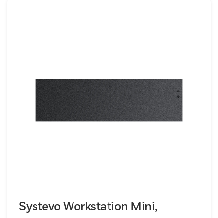
Spezialsoftware, Patientenausweisen,
Kartenlesern, Kassenautomaten für
Abrechnungssysteme und einer breiten
Palette an Zubehör, die alle
zusammenarbeiten, um Abläufe zu
rationalisieren und die Effizienz der
Arbeitsabläufe zu verbessern. Die
universelle 19-Zoll Rack-Workstation ist auf
die komplexen Anforderungen des
Gesundheitswesens ausgelegt, verfügt über
ein stabiles, platzsparendes Gehäuse und
ist mit einer leistungsstarken Hauptplatine
mit Quad-Core Prozessor ausgestattet. Die
Integration einer Solid-State Festplatte
(SSD) sorgt für höhere Zuverlässigkeit und
Geschwindigkeit. Die Hardware des
Systevo Workstation Mini,
Kontrollzentrums fungiert als zentrale