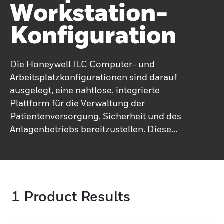
Workstation-
Konfiguration
Die Honeywell ILC Computer- und
Arbeitsplatzkonfigurationen sind darauf
ausgelegt, eine nahtlose, integrierte
Plattform für die Verwaltung der
Patientenversorgung, Sicherheit und des
Anlagenbetriebs bereitzustellen. Diese
Konfigurationen umfassen eine Reihe
wichtiger Komponenten, die eine
zuverlässige Leistung und
Anpassungsfähigkeit für zahlreiche
1
Product Results
Gesundheitseinrichtungen gewährleisten.
Der Kern des Systems besteht aus
Kontrollzentrum-Hardware, Servern,