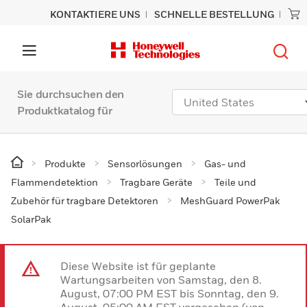
KONTAKTIERE UNS
SCHNELLE BESTELLUNG
Sie durchsuchen den
Produktkatalog für
Produkte
Sensorlösungen
Gas- und
Flammendetektion
Tragbare Geräte
Teile und
Zubehör für tragbare Detektoren
MeshGuard PowerPak
SolarPak
Diese Website ist für geplante
Wartungsarbeiten von Samstag, den 8.
August, 07:00 PM EST bis Sonntag, den 9.