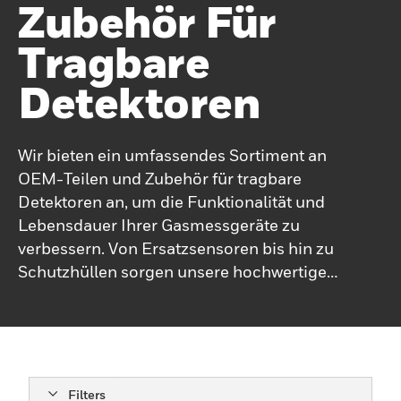
Zubehör Für
Tragbare
Detektoren
Wir bieten ein umfassendes Sortiment an
OEM-Teilen und Zubehör für tragbare
Detektoren an, um die Funktionalität und
Lebensdauer Ihrer Gasmessgeräte zu
verbessern. Von Ersatzsensoren bis hin zu
Schutzhüllen sorgen unsere hochwertigen
Komponenten dafür, dass Ihre Ausrüstung
in einem Topzustand bleibt. Dieses auf
verschiedene Modelle zugeschnittene
Zubehör bietet die Zuverlässigkeit und
Leistung, die in kritischen Umgebungen
Filters