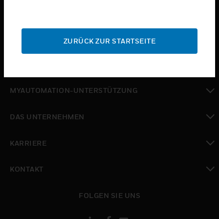
toggle view
BRANCHEN
toggle view
SUPPORT
ZURÜCK ZUR STARTSEITE
toggle view
WO SIE KAUFEN KÖNNEN
toggle view
MYAUTOMATION-UNTERSTÜTZUNG
toggle view
DAS UNTERNEHMEN
toggle view
KARRIERE
toggle view
KONTAKT
toggle view
FOLGEN SIE UNS