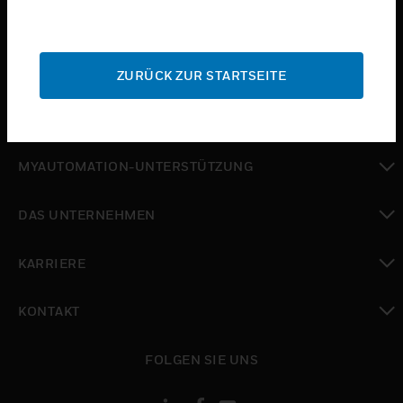
toggle view
BRANCHEN
toggle view
SUPPORT
ZURÜCK ZUR STARTSEITE
toggle view
WO SIE KAUFEN KÖNNEN
toggle view
MYAUTOMATION-UNTERSTÜTZUNG
toggle view
DAS UNTERNEHMEN
toggle view
KARRIERE
toggle view
KONTAKT
toggle view
FOLGEN SIE UNS