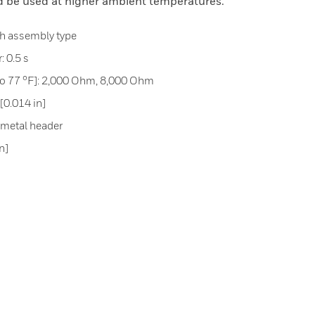
ld be used at higher ambient temperatures.
ith assembly type
: 0.5 s
 to 77 °F]: 2,000 Ohm, 8,000 Ohm
0.014 in]
o metal header
n]