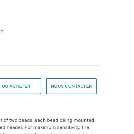
°F
OÙ ACHETER
NOUS CONTACTER
st of two beads, each bead being mounted
led header. For maximum sensitivity, the