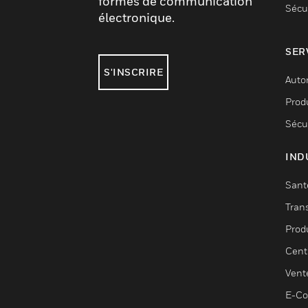
formes de communication
Sécu
électronique.
SER
S'INSCRIRE
Auto
Produ
Sécu
IND
Sant
Tran
Prod
Cent
Vent
E-C