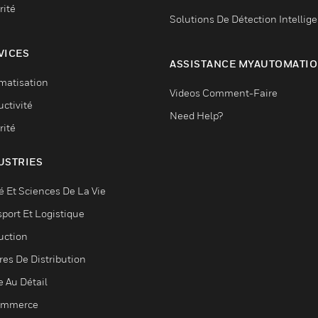
rité
Solutions De Détection Intellig
VICES
ASSISTANCE MYAUTOMATI
matisation
Videos Comment-Faire
ctivité
Need Help?
rité
USTRIES
é Et Sciences De La Vie
sport Et Logistique
uction
res De Distribution
e Au Détail
ommerce