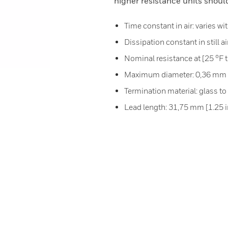
higher resistance units shou
Time constant in air: varies w
Dissipation constant in still air
Nominal resistance at [25 °F
Maximum diameter: 0,36 mm [
Termination material: glass t
Lead length: 31,75 mm [1.25 i