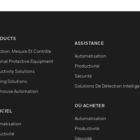
DUCTS
ASSISTANCE
ction, Mesure Et Contrôle
Automatisation
onal Protective Equipment
Productivité
ctivity Solutions
Sécurité
ing Solutions
Solutions De Détection Intellig
house Automation
OÙ ACHETER
ICIEL
Automatisation
matisation
Productivité
ctivité
Sécurité