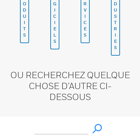
O
G
R
D
D
I
V
U
U
C
I
S
I
I
C
T
T
E
E
R
S
L
S
I
S
E
S
OU RECHERCHEZ QUELQUE
CHOSE D’AUTRE CI-
DESSOUS