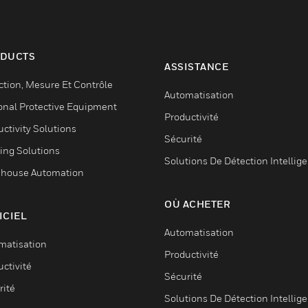
DUCTS
ASSISTANCE
ction, Mesure Et Contrôle
Automatisation
onal Protective Equipment
Productivité
ctivity Solutions
Sécurité
ing Solutions
Solutions De Détection Intellig
house Automation
OÙ ACHETER
ICIEL
Automatisation
matisation
Productivité
ctivité
Sécurité
rité
Solutions De Détection Intellig