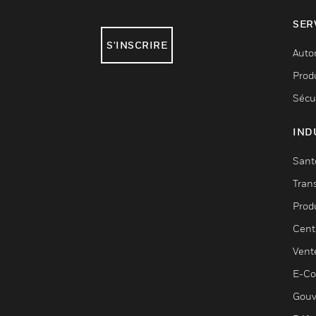
SER
S'INSCRIRE
Auto
Produ
Sécu
IND
Sant
Tran
Prod
Cent
Vent
E-C
Gouv