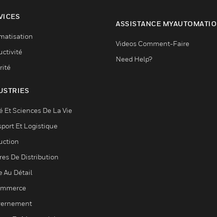
VICES
ASSISTANCE MYAUTOMATI
matisation
Videos Comment-Faire
ctivité
Need Help?
rité
USTRIES
é Et Sciences De La Vie
sport Et Logistique
uction
res De Distribution
e Au Détail
ommerce
ernement