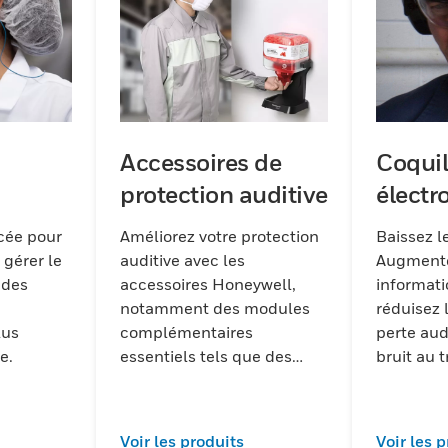
Accessoires de
Coquil
protection auditive
électr
cée pour
Améliorez votre protection
Baissez le
 gérer le
auditive avec les
Augmente
 des
accessoires Honeywell,
informati
notamment des modules
réduisez 
lus
complémentaires
perte audi
e.
essentiels tels que des
bruit au 
coussinets d'oreille de
noise-in
remplacement, des kits
loss) au
d'hygiène et des bandeaux.
chaque tr
Voir les produits
Voir les 