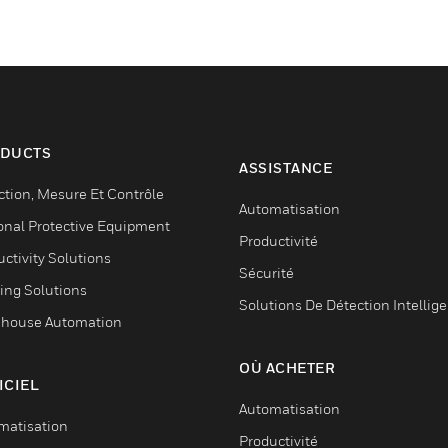
DUCTS
ASSISTANCE
ction, Mesure Et Contrôle
Automatisation
onal Protective Equipment
Productivité
ctivity Solutions
Sécurité
ing Solutions
Solutions De Détection Intellig
house Automation
OÙ ACHETER
ICIEL
Automatisation
matisation
Productivité