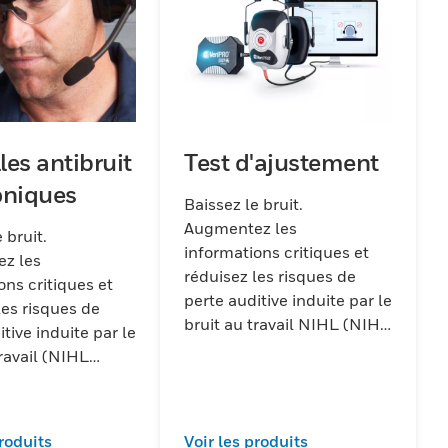
Test d'ajustement
les antibruit
oniques
Baissez le bruit.
Augmentez les
 bruit.
informations critiques et
z les
réduisez les risques de
ons critiques et
perte auditive induite par le
les risques de
bruit au travail NIHL (NIHL
tive induite par le
noise-induced hearing
travail (NIHL
loss) au minimum pour
duced hearing
chaque travailleur.
 minimum pour
availleur.
produits
Voir les produits