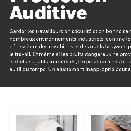
Auditive
Garder les travailleurs en sécurité et en bonne s
nombreux environnements industriels, comme les
nécessitent des machines et des outils bruyants 
le travail. Et même si les bruits dangereux ne pr
d’effets négatifs immédiats, l’exposition à ces br
au fil du temps. Un ajustement inapproprié peut 
sur l'audition à long terme et c'est pourquoi Hon
Leight s'engage à personnaliser la protection audi
industrielle.Des coquilles antibruit électroniques
coquilles antibruit connectés, notre large gamme
protection auditive est conçue pour s'adapter et sce
du travailleur parfaitement. Avec la bonne protec
Howard Leight peut aider à préserver l’audition to