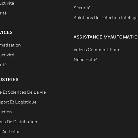
ctivité
Sécurité
rité
Solutions De Détection Intellig
VICES
ASSISTANCE MYAUTOMATI
matisation
Videos Comment-Faire
ctivité
Need Help?
rité
USTRIES
é Et Sciences De La Vie
sport Et Logistique
uction
res De Distribution
e Au Détail