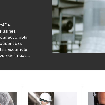
antéDe
 usines,
pour accomplir
ovoquent pas
uits s’accumule
avoir un impact
eywell Howard
tive
 innovants aux
 de solutions de
ller l'oreille
tion, Honeywell
ute une vie.