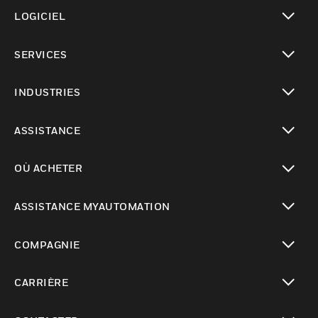
toggle view
LOGICIEL
toggle view
SERVICES
toggle view
INDUSTRIES
toggle view
ASSISTANCE
toggle view
OÙ ACHETER
toggle view
ASSISTANCE MYAUTOMATION
toggle view
COMPAGNIE
toggle view
CARRIÈRE
toggle view