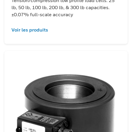
Tension/compression low profile load cells. 25
lb, 50 lb, 100 lb, 200 lb, & 300 lb capacities.
±0.07% full-scale accuracy
Voir les produits