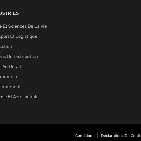
USTRIES
é Et Sciences De La Vie
sport Et Logistique
uction
res De Distribution
e Au Détail
ommerce
ernement
nse Et Aérospatiale
Conditions
Déclarations De Confid