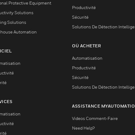
onal Protective Equipment
Productivité
ctivity Solutions
Sécurité
ing Solutions
Solutions De Détection Intellig
house Automation
OÙ ACHETER
ICIEL
Automatisation
matisation
Productivité
ctivité
Sécurité
rité
Solutions De Détection Intellig
VICES
ASSISTANCE MYAUTOMATI
matisation
Videos Comment-Faire
ctivité
Need Help?
rité