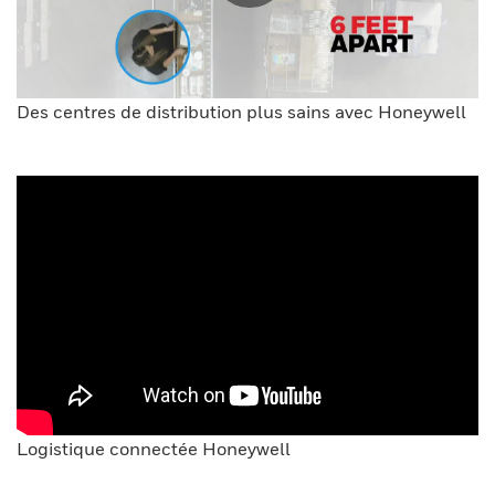
Des centres de distribution plus sains avec Honeywell
Logistique connectée Honeywell