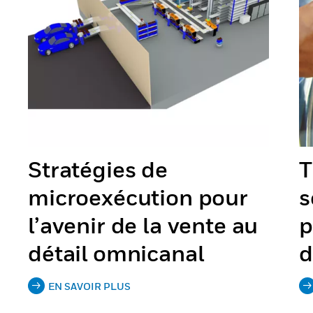
Stratégies de
T
microexécution pour
s
l’avenir de la vente au
p
détail omnicanal
d
EN SAVOIR PLUS