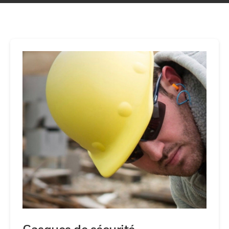
dangers.La protection de la tête aux pieds
commence par le haut. Pour une protection
optimale de la tête, des yeux et du visage,
Honeywell propose une large gamme
d'options de casques de sécurité : depuis
les protections de tête telles que les écrans
faciaux ou les casques de soudage et
casques de sécurité à large vue, jusqu'aux
lunettes de sécurité et aux protections
faciales dans la construction et autres
environnements de travail.Avec des
conceptions et des matériaux innovants
mondialement reconnus, les solutions
Honeywell sont conçues pour la fiabilité, la
performance et le confort.