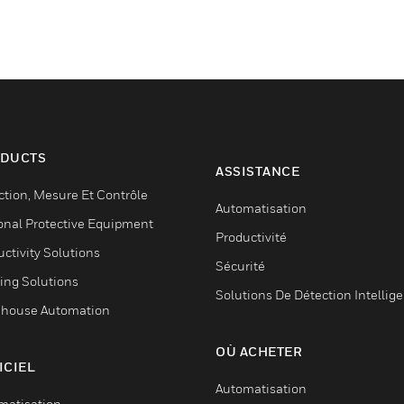
DUCTS
ASSISTANCE
ction, Mesure Et Contrôle
Automatisation
onal Protective Equipment
Productivité
ctivity Solutions
Sécurité
ing Solutions
Solutions De Détection Intellig
house Automation
OÙ ACHETER
ICIEL
Automatisation
matisation