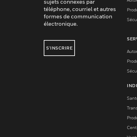
sujets connexes par
téléphone, courriel et autres
Produ
formes de communication
Sécu
électronique.
SER
S'INSCRIRE
Auto
Produ
Sécu
IND
Sant
Tran
Prod
Cent