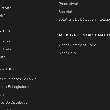
Productivité
ctivité
Sécurité
rité
Solutions De Détection Intellig
VICES
ASSISTANCE MYAUTOMATI
matisation
Videos Comment-Faire
ctivité
Need Help?
rité
USTRIES
é Et Sciences De La Vie
sport Et Logistique
uction
res De Distribution