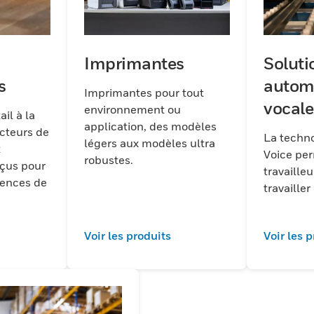
Imprimantes
Soluti
s
autom
Imprimantes pour tout
vocale
environnement ou
il à la
application, des modèles
ecteurs de
La techn
légers aux modèles ultra
t
Voice pe
robustes.
çus pour
travaille
gences de
travailler
Voir les produits
Voir les 