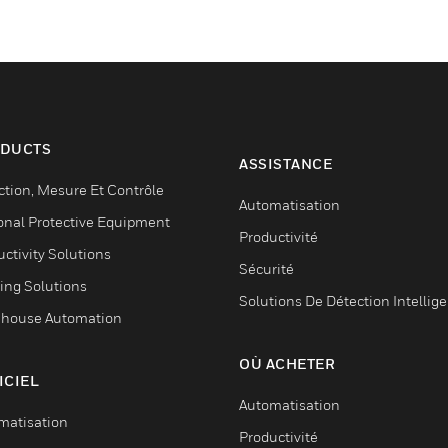
DUCTS
ASSISTANCE
ction, Mesure Et Contrôle
Automatisation
onal Protective Equipment
Productivité
ctivity Solutions
Sécurité
ing Solutions
Solutions De Détection Intellig
house Automation
OÙ ACHETER
ICIEL
Automatisation
matisation
Productivité