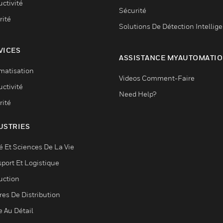
ctivité
Sécurité
rité
Solutions De Détection Intellig
VICES
ASSISTANCE MYAUTOMATI
matisation
Videos Comment-Faire
ctivité
Need Help?
rité
USTRIES
é Et Sciences De La Vie
sport Et Logistique
uction
res De Distribution
e Au Détail