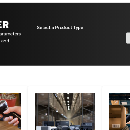
ans la
iques
ER
Select a Product Type
soins de nos
parameters
que la vente au
s and
rmettant aux
liser les
nir prospère et
tions avancées
ge de marché en
t dans un