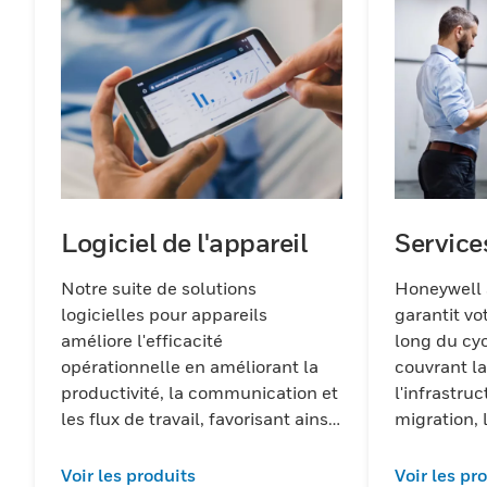
Logiciel de l'appareil
Service
Notre suite de solutions
Honeywell 
logicielles pour appareils
garantit vo
améliore l'efficacité
long du cyc
opérationnelle en améliorant la
couvrant la
productivité, la communication et
l'infrastruc
les flux de travail, favorisant ainsi
migration, 
un environnement de travail plus
ainsi que le
efficace au sein des
des actifs.
Voir les produits
Voir les pr