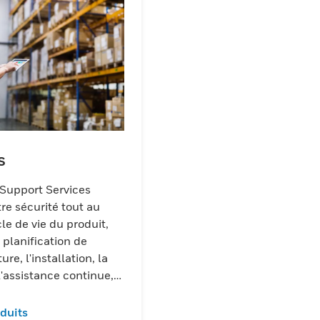
s
Support Services
tre sécurité tout au
le de vie du produit,
 planification de
ture, l'installation, la
l'assistance continue,
 retrait et le recyclage
oduits