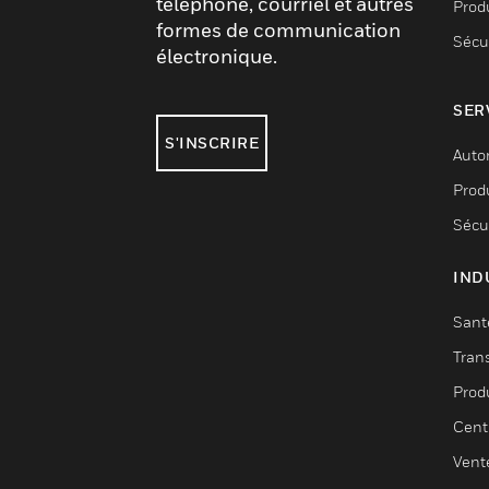
téléphone, courriel et autres
Produ
formes de communication
Sécu
électronique.
SER
S'INSCRIRE
Auto
Produ
Sécu
IND
Sant
Tran
Prod
Cent
Vent