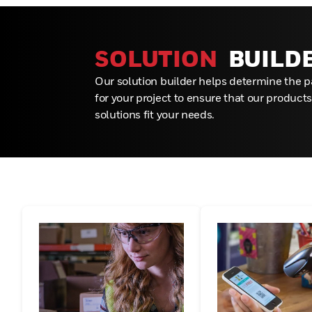
optimisant leurs opérations tout en adoptant ces
mégatendances.Bien que profondément ancrés d
technologie, nous adaptons nos solutions numér
SOLUTION
BUILD
complètes pour répondre aux ambitions et aux be
Our solution builder helps determine the 
clients. Honeywell PSS soutient des secteurs tels 
for your project to ensure that our product
détail, la santé, la logistique et la distribution, pe
solutions fit your needs.
organisations d'optimiser leur main-d'œuvre, d'uti
données en toute confiance et de façonner un ave
durable. Nous nous engageons à fournir des solu
qui aident les clients à s'orienter dans un paysa
évolution rapide, en veillant à ce qu'ils prospèren
environnement de plus en plus concurrentiel.