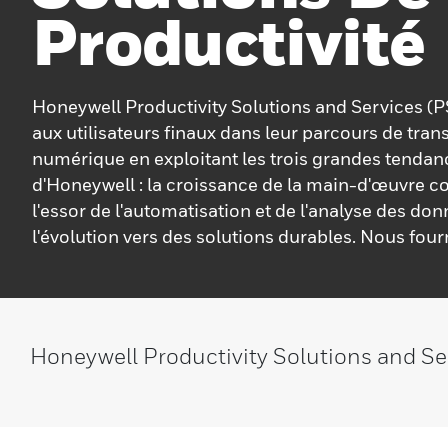
Productivité
Honeywell Productivity Solutions and Services (P
aux utilisateurs finaux dans leur parcours de tra
numérique en exploitant les trois grandes tendan
d'Honeywell : la croissance de la main-d'œuvre c
l'essor de l'automatisation et de l'analyse des don
l'évolution vers des solutions durables. Nous fou
solutions connectées qui améliorent l'efficacité, r
coûts et augmentent les revenus, avec du matériel
et des technologies d'automatisation de pointe,
ordinateurs portables, des appareils de capture 
Honeywell Productivity Solutions and Ser
des logiciels basés sur le cloud de pointe. Avec p
d'expérience et une passion pour l'innovation, n
continuellement les limites technologiques pour 
nos clients réussissent leur transformation numé