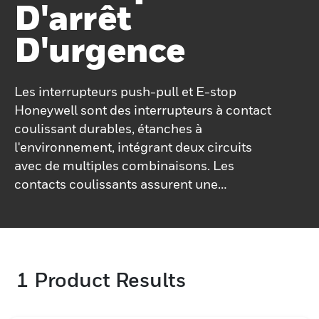
D'arrêt
D'urgence
Les interrupteurs push-pull et E-stop
Honeywell sont des interrupteurs à contact
coulissant durables, étanches à
l'environnement, intégrant deux circuits
avec de multiples combinaisons. Les
contacts coulissants assurent une
fermeture et une ouverture positives des
contacts lorsque le bouton de l'interrupteur
est actionné. La conception à double joint
torique protège la chambre de contact en
1
Product Results
l'isolant de toute humidité ou de tout autre
contaminant. Ces interrupteurs push-pull
et E-stop sont disponibles sous forme