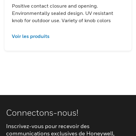
favorisant ainsi une durée de vie plus
Positive contact closure and opening.
longue des commutateurs. Plusieurs
Environmentally sealed design. UV resistant
couleurs de boutons standard sont
knob for outdoor use. Variety of knob colors
disponibles avec ces interrupteurs et
peuvent être expédiées dans un emballage
Voir les produits
en vrac.
Connectons-nous!
Inscrivez-vous pour recevoir des
communications exclusives de Honeywell,