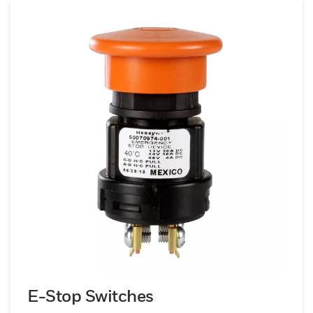
d'interrupteurs à deux circuits. Les
fermetures de contact sont disponibles
avec les deux circuits fermés en position de
poussée, les deux circuits fermés en
position de traction, ou une fermeture
alternative : un fermé et un ouvert. Ces
interrupteurs peuvent remplacer les
interrupteurs scellés et non scellés,
notamment les interrupteurs de prise de
mouvement et les interrupteurs de frein de
stationnement. Ces commutateurs
robustes et fiables augmentent la fiabilité
des applications et facilitent le
fonctionnement et le contrôle transparents
des équipements grâce à leur capacité à
empêcher la saleté et l'humidité de
E-Stop Switches
pénétrer dans la chambre de contact,