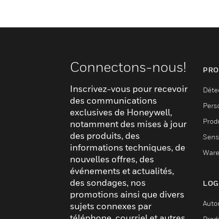
Connectons-nous!
PRO
Inscrivez-vous pour recevoir
Déte
des communications
Pers
exclusives de Honeywell,
Produ
notamment des mises à jour
des produits, des
Sens
informations techniques, de
Ware
nouvelles offres, des
événements et actualités,
des sondages, nos
LOG
promotions ainsi que divers
Auto
sujets connexes par
téléphone, courriel et autres
Produ