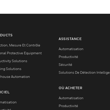
DUCTS
ASSISTANCE
ction, Mesure Et Contrôle
Automatisation
onal Protective Equipment
Productivité
ctivity Solutions
Sécurité
ing Solutions
Solutions De Détection Intellig
house Automation
OÙ ACHETER
ICIEL
Automatisation
matisation
Productivité
ctivité