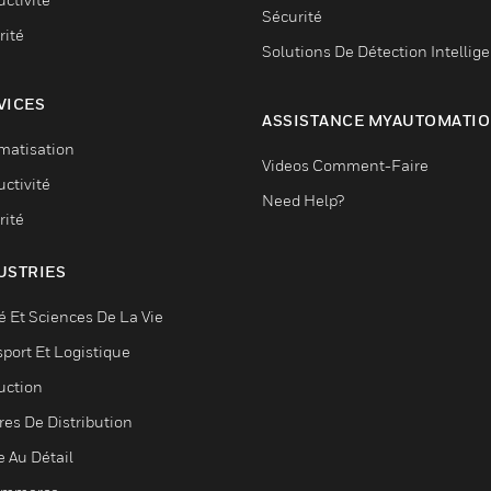
Sécurité
rité
Solutions De Détection Intellig
VICES
ASSISTANCE MYAUTOMATI
matisation
Videos Comment-Faire
ctivité
Need Help?
rité
USTRIES
é Et Sciences De La Vie
sport Et Logistique
uction
res De Distribution
e Au Détail