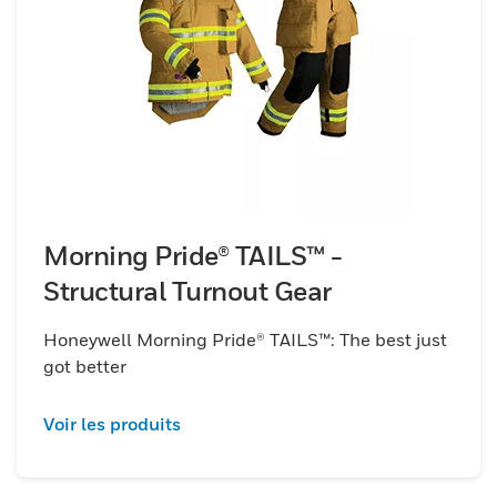
choix du premier intervenant s'améliore
plus que jamais grâce à une ingénierie de
conception rigoureuse qui augmente le
confort, l'ajustement et l'ergonomie pour
une mobilité et une sécurité accrues.
Morning Pride® TAILS™ -
Structural Turnout Gear
Honeywell Morning Pride® TAILS™: The best just
got better
Voir les produits