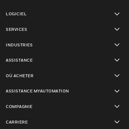
toggle view
LOGICIEL
toggle view
SERVICES
toggle view
INDUSTRIES
toggle view
ASSISTANCE
toggle view
OÙ ACHETER
toggle view
ASSISTANCE MYAUTOMATION
toggle view
COMPAGNIE
toggle view
CARRIÈRE