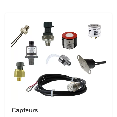
d’optimiser les performances dans les
applications critiques. Soutenu par une
équipe d'ingénieurs experts, Honeywell
garantit des approches personnalisées et
innovantes, travaillant en collaboration
avec les clients pour fournir des solutions
sur mesure qui répondent à leurs exigences
spécifiques et à leurs normes de
performance, favorisant l'efficacité et
garantissant le succès opérationnel à long
terme.
Capteurs