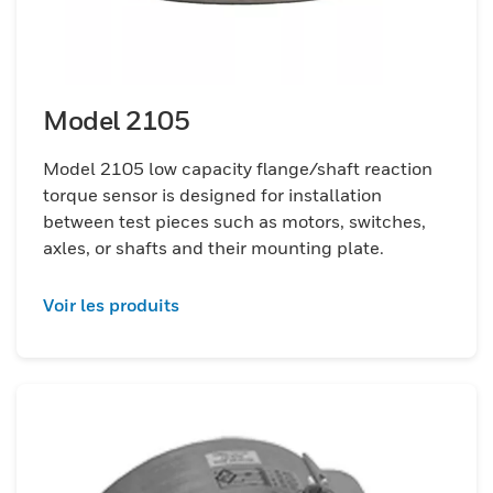
soigneusement conçus et conçus pour
augmenter les niveaux de sensibilité,
donnant à nos capteurs la précision et la
fiabilité améliorées requises par l'industrie,
Model 2105
ainsi que les spécifications et tolérances
des normes actuelles. Ces produits sont
Model 2105 low capacity flange/shaft reaction
conçus pour les mesures précises requises
torque sensor is designed for installation
pour les tests et les mesures en R&D, en
between test pieces such as motors, switches,
fabrication, en contrôle de processus et en
axles, or shafts and their mounting plate.
assurance qualité.
Voir les produits