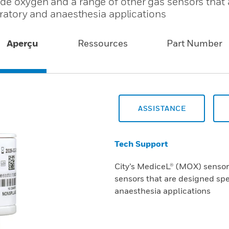
de oxygen and a range of other gas sensors that 
piratory and anaesthesia applications
Aperçu
Ressources
Part Number
ASSISTANCE
Tech Support
City’s MediceL® (MOX) sensor
sensors that are designed spec
anaesthesia applications