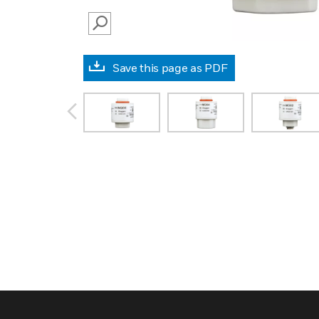
SEARCH
Save this page as PDF
prev