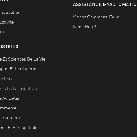
ASSISTANCE MYAUTOMATI
matisation
Videos Comment-Faire
ctivité
Need Help?
rité
USTRIES
é Et Sciences De La Vie
sport Et Logistique
uction
res De Distribution
e Au Détail
ommerce
ernement
nse Et Aérospatiale