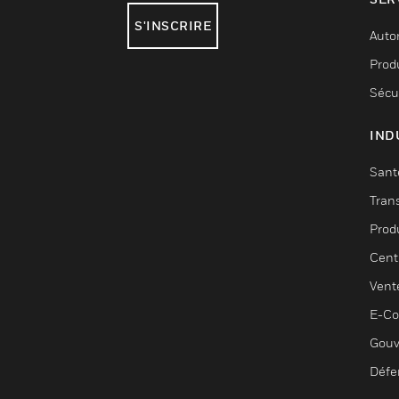
S'INSCRIRE
Auto
Produ
Sécu
IND
Sant
Tran
Prod
Cent
Vent
E-C
Gouv
Défe