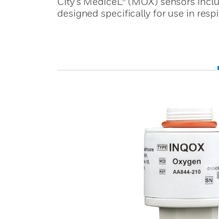
City’s MediceL® (MOX) sensors inclu
designed specifically for use in res