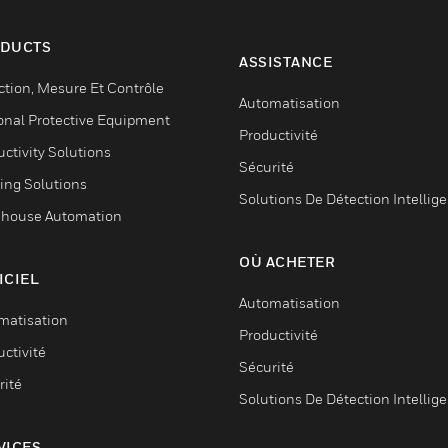
DUCTS
ASSISTANCE
ction, Mesure Et Contrôle
Automatisation
onal Protective Equipment
Productivité
ctivity Solutions
Sécurité
ing Solutions
Solutions De Détection Intellig
house Automation
OÙ ACHETER
ICIEL
Automatisation
matisation
Productivité
ctivité
Sécurité
rité
Solutions De Détection Intellig
VICES