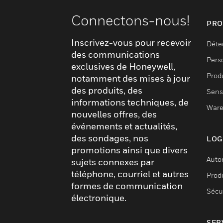
Connectons-nous!
PRO
Inscrivez-vous pour recevoir
Déte
des communications
Pers
exclusives de Honeywell,
Produ
notamment des mises à jour
des produits, des
Sens
informations techniques, de
Ware
nouvelles offres, des
événements et actualités,
des sondages, nos
LOG
promotions ainsi que divers
Auto
sujets connexes par
téléphone, courriel et autres
Produ
formes de communication
Sécu
électronique.
SER