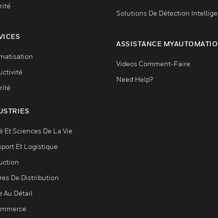
rité
Solutions De Détection Intellig
VICES
ASSISTANCE MYAUTOMATI
matisation
Videos Comment-Faire
ctivité
Need Help?
rité
USTRIES
é Et Sciences De La Vie
sport Et Logistique
uction
res De Distribution
e Au Détail
ommerce