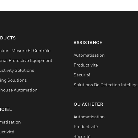
DUCTS
ASSISTANCE
ction, Mesure Et Contrôle
Automatisation
onal Protective Equipment
Productivité
ctivity Solutions
Sécurité
ing Solutions
Solutions De Détection Intellig
house Automation
OÙ ACHETER
ICIEL
Automatisation
matisation
Productivité
ctivité
Sécurité