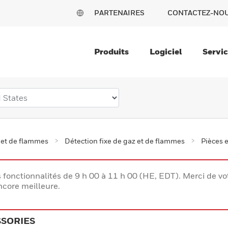
PARTENAIRES
CONTACTEZ-NO
Produits
Logiciel
Servi
 et de flammes
Détection fixe de gaz et de flammes
Pièces e
s fonctionnalités de 9 h 00 à 11 h 00 (HE, EDT). Merci de 
ncore meilleure.
SSORIES