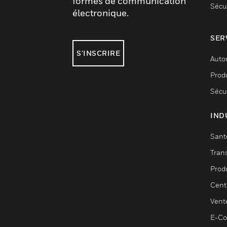
formes de communication
Sécu
électronique.
SER
S'INSCRIRE
Auto
Produ
Sécu
IND
Sant
Tran
Prod
Cent
Vent
E-C