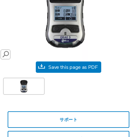
SEARCH
Save this page as PDF
サポート