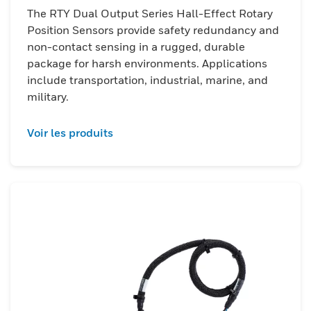
un connecteur intégré – plus qu'une
The RTY Dual Output Series Hall-Effect Rotary
solution pour les conditions les plus
Position Sensors provide safety redundancy and
impitoyables. D'autres avantages incluent :
non-contact sensing in a rugged, durable
une plage de fonctionnement de 360 ​​
package for harsh environments. Applications
include transportation, industrial, marine, and
degrés avec une rotation autorisée sur
military.
plusieurs tours, un actionnement à faible
couple et des mécanismes d'usure
Voir les produits
considérablement réduits.