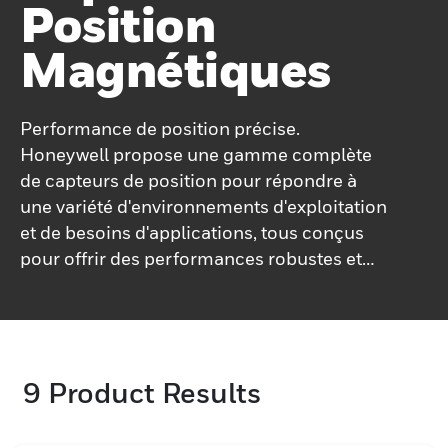
Position
Magnétiques
Performance de position précise.
Honeywell propose une gamme complète
de capteurs de position pour répondre à
une variété d'environnements d'exploitation
et de besoins d'applications, tous conçus
pour offrir des performances robustes et
durables et une durée de vie du produit
améliorée. Les capteurs de position
Honeywell SMART (mesure, précision,
fiabilité et réflexion supérieures)
9
Product Results
permettent un contrôle de mouvement très
précis, améliorant ainsi l'efficacité
opérationnelle et la sécurité. Mesurant le