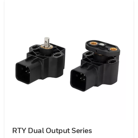
mouvement linéaire, angulaire ou rotatif
d'un aimant fixé à un objet en mouvement,
leur conception sans contact élimine les
mécanismes de défaillance mécanique,
réduisant ainsi l'usure, améliorant la
fiabilité et la durabilité et minimisant les
temps d'arrêt. Ils sont également faciles à
installer, réduisant ainsi les coûts
d'installation. Les capteurs à effet Hall sans
contact Honeywell répondent à la présence
ou à l'interruption d'un champ magnétique,
en utilisant un circuit intégré à effet Hall à
semi-conducteurs pour détecter le
mouvement rotatif de l'arbre de
l'actionneur et produisant alors une sortie
proportionnelle. Le circuit intégré, les
RTY Dual Output Series
circuits et les aimants sont galvanisés avec