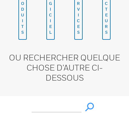
O
G
R
C
D
I
V
T
U
C
I
E
I
I
C
U
T
E
E
R
S
L
S
S
OU RECHERCHER QUELQUE
CHOSE D’AUTRE CI-
DESSOUS