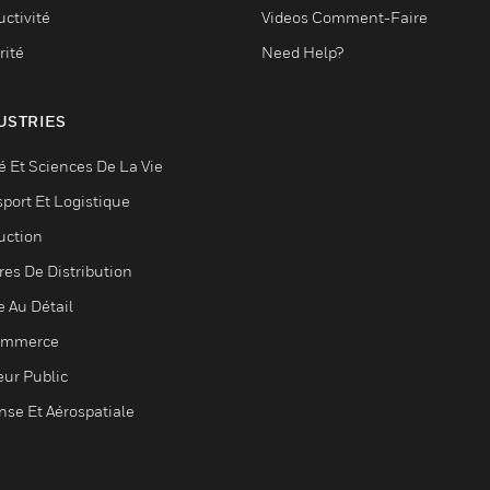
ctivité
Videos Comment-Faire
rité
Need Help?
USTRIES
é Et Sciences De La Vie
sport Et Logistique
uction
res De Distribution
e Au Détail
ommerce
eur Public
nse Et Aérospatiale