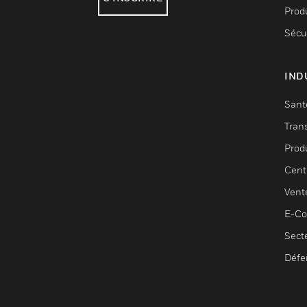
Produ
Sécu
IND
Sant
Tran
Prod
Cent
Vent
E-C
Sect
Défe