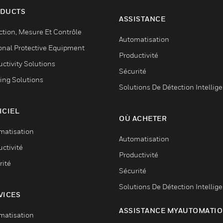
DUCTS
ASSISTANCE
ction, Mesure Et Contrôle
Automatisation
onal Protective Equipment
Productivité
ctivity Solutions
Sécurité
ing Solutions
Solutions De Détection Intellig
ICIEL
OÙ ACHETER
matisation
Automatisation
ctivité
Productivité
rité
Sécurité
Solutions De Détection Intellig
VICES
ASSISTANCE MYAUTOMATI
matisation